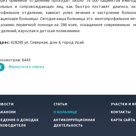
ерез приемное отделение проходят около 14 000 пациентов ежегод
ольных и сопровождающих лиц, как быстро поставят диагноз, о
рофильное отделение, зависит успех лечения и настроение больн
тационаре больницы. Сегодня наша больница это многопрофильное ле
казанию первичной помощи на 286 коек, оснащенное современным 
тделений, взрослая и детская поликлиники.
дрес:
628285 ул. Северная, дом 4, город Урай
росмотров: 6443
Вернуться к списку
ОВОСТИ
СТАТЬИ
УЧАСТКИ И В
АКАНСИИ
О БОЛЬНИЦЕ
КОНТАКТЫ
ВЕДЕНИЯ О ДОХОДАХ
АНТИКОРРУПЦИОННАЯ
КАРТА САЙТА
УКОВОДИТЕЛЯ
ДЕЯТЕЛЬНОСТЬ