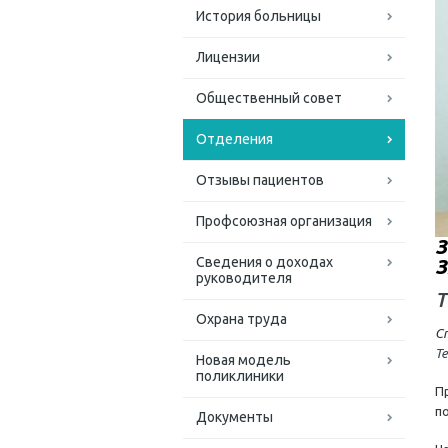
История больницы
Лицензии
Общественный совет
Отделения
Отзывы пациентов
Профсоюзная организация
З
Сведения о доходах
З
руководителя
Т
Охрана труда
С
Те
Новая модель
поликлиники
П
п
Документы