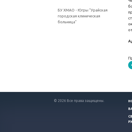
Ч
б
БУ ХМАО - Югры "Урайская
п
городская клиническая
с
больница"
о
о
А
П
© 2026 Все права защищены.
Н
В
С
Р