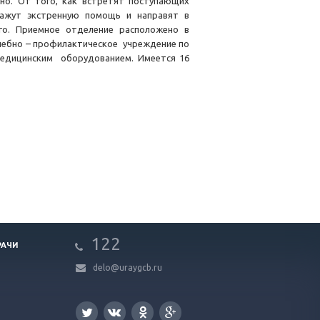
но. От того, как встретят поступающих
кажут экстренную помощь и направят в
ого. Приемное отделение расположено в
чебно – профилактическое учреждение по
медицинским оборудованием. Имеется 16
122
РАЧИ
delo@uraygcb.ru