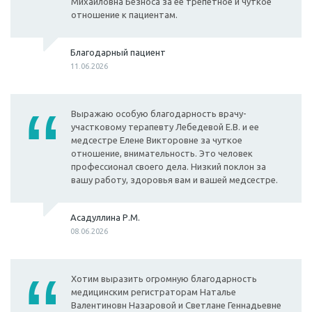
Михайловна Безноса за ее трепетное и чуткое
отношение к пациентам.
Благодарный пациент
11.06.2026
Выражаю особую благодарность врачу-
участковому терапевту Лебедевой Е.В. и ее
медсестре Елене Викторовне за чуткое
отношение, внимательность. Это человек
профессионал своего дела. Низкий поклон за
вашу работу, здоровья вам и вашей медсестре.
Асадуллина Р.М.
08.06.2026
Хотим выразить огромную благодарность
медицинским регистраторам Наталье
Валентиновн Назаровой и Светлане Геннадьевне