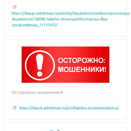
https://depgs.admhmao.ru/activity/deyatelnost/antikorruptsionnaya-
deyatelnost/108785-telefon-doveriya/informatsiya-dlya-
oznakomleniya_11137475/
Осторожно: мошенники!
https://deprb.admhmao.ru/profilaktika-moshennichestva/