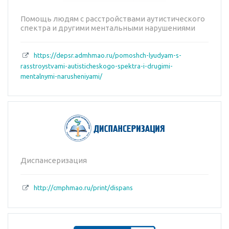
Помощь людям с расстройствами аутистического
спектра и другими ментальными нарушениями
https://depsr.admhmao.ru/pomoshch-lyudyam-s-
rasstroystvami-autisticheskogo-spektra-i-drugimi-
mentalnymi-narusheniyami/
Диспансеризация
http://cmphmao.ru/print/dispans