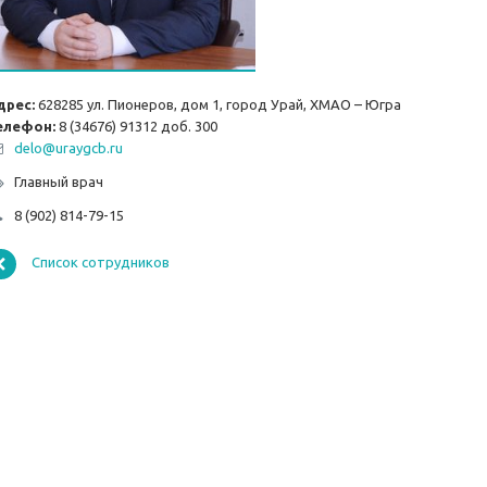
дрес:
628285 ул. Пионеров, дом 1, город Урай, ХМАО – Югра
елефон:
8 (34676) 91312 доб. 300
delo@uraygсb.ru
Главный врач
8 (902) 814-79-15
Список сотрудников