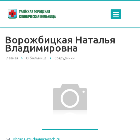
Ворожбицкая Наталья
Владимировна
Главная
О больнице
Сотрудники
ohrana-truda@uraygcb.ru