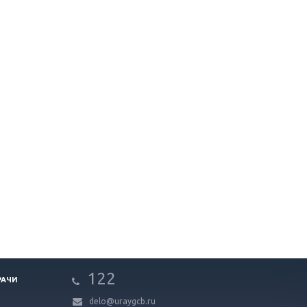
122
РАЧИ
delo@uraygcb.ru